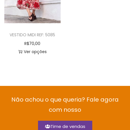
VESTIDO MIDI REF: 5085
R$
70,00
Ver opções
Não achou o que queria? Fale agora
com nosso
Time de vendas