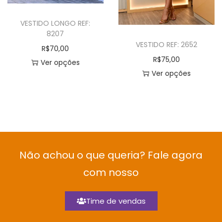
VESTIDO LONGO REF:
8207
VESTIDO REF: 2652
R$
70,00
R$
75,00
Ver opções
Ver opções
Não achou o que queria? Fale agora
com nosso
Time de vendas